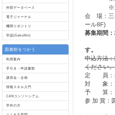
※選書が
外部データベース
会 場：三
電子ジャーナル
ール8F)
機関リポジトリ
募集期間：20
学認(GakuNin)
※定員
す。
図書館をつかう
申込方法：
利用案内
ください
手引き・申請書類
定 員
講習会・企画
対 象：
情報スキル入門
予 算：1
CANコンソーシアム
参 加 賞：
学外の方
よくある質問