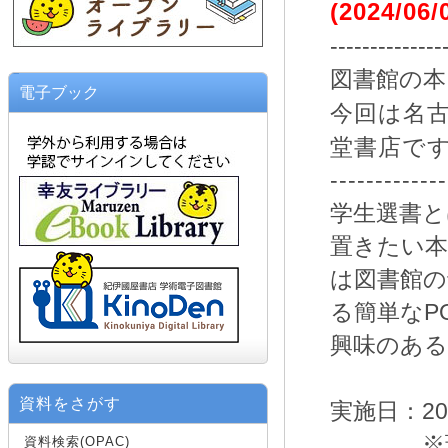
(2024/06
--------------
図書館の
電子ブック
今回は名
堂書店で
-------------
学生選書と
置きたい本
は図書館の
る簡単なP
興味のあ
資料をさがす
実施日：2024.
※現地集
資料検索(OPAC)