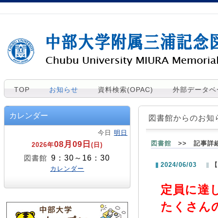
TOP
お知らせ
資料検索(OPAC)
外部データベ
カレンダー
図書館からのお知
今日
明日
08月09日
図書館
>> 記事詳
2026年
(日)
9：30～16：30
図書館
2024/06/03
【
カレンダー
定員に達
たくさん