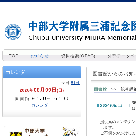
TOP
お知らせ
資料検索(OPAC)
外部データベ
カレンダー
図書館からのお知
今日
明日
08月09日
図書館
>> 記事詳
2026年
(日)
9：30～16：30
図書館
3
カレンダー
2024/06/13
(
提供元のメンテナンスの
します。
ご不便をおかけしま