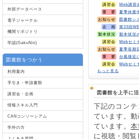
講習会
Web講習
外部データベース
重 要
夏季休業中
お知らせ
図書館システ
電子ジャーナル
企 画
第33回
機関リポジトリ
製本状況
製本状況のお
講習会
Webセミナ
学認(GakuNin)
お知らせ
夏季長期貸
重 要
台風接近
図書館をつかう
講習会
Webセミ
もっと見る
利用案内
手引き・申請書類
図書館を上手に活
講習会・企画
下記のコンテ
情報スキル入門
ています。動
CANコンソーシアム
ています。
本
学外の方
に視聴・閲覧
よくある質問