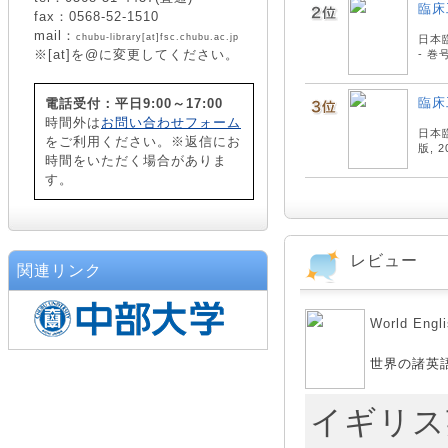
臨床
fax：0568-52-1510
mail：
chubu-library[at]fsc.chubu.ac.jp
日本臨
※[at]を@に変更してください。
- 巻
臨床
電話受付：平日9:00～17:00
時間外は
お問い合わせフォーム
日本臨
をご利用ください。※返信にお
版, 
時間をいただく場合がありま
す。
レビュー
関連リンク
World E
世界の諸英
イギリス