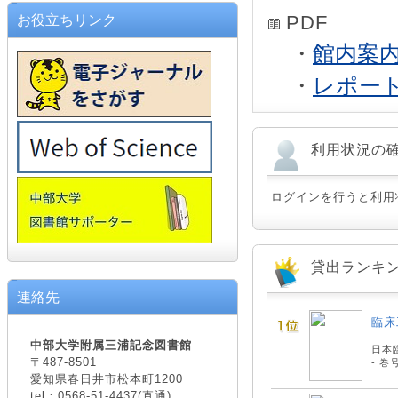
PDF
お役立ちリンク
・
館内案内
・
レポー
利用状況の
ログインを行うと利用
貸出ランキ
連絡先
臨床
中部大学附属三浦記念図書館
日本臨
〒487-8501
- 巻
愛知県春日井市松本町1200
tel：0568-51-4437(直通)