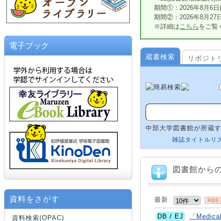
期間①：2026年8月6日(木
期間②：2026年8月27日(
※詳細は
こちら
をご覧
電子ブック
蔵書検索
リポジト
中部大学図書館が所蔵
雑誌タイトルリ
図書館から
資料をさがす
最新
DB / EJ
「Medic
資料検索(OPAC)