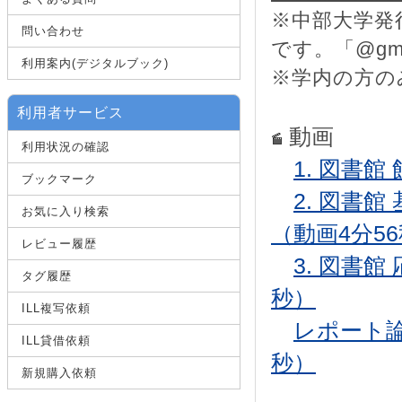
※中部大学発行の
問い合わせ
です。「@gm
利用案内(デジタルブック)
※学内の方の
利用者サービス
動画
利用状況の確認
1. 図書館
ブックマーク
2. 図書
お気に入り検索
（動画4分5
レビュー履歴
3. 図書
タグ履歴
秒）
ILL複写依頼
レポート論
ILL貸借依頼
秒）
新規購入依頼