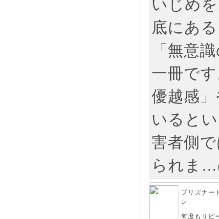
いじめを
底にある
「無意識
一冊です
優越感」
いるとい
害者側で
られま…
プリズナー
レ
何度もリピ