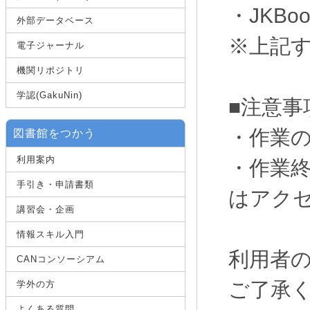
・JKBoo
外部データベース
※上記
電子ジャーナル
機関リポジトリ
学認(GakuNin)
■注意事
・作業
図書館をつかう
利用案内
・作業終
手引き・申請書類
はアク
講習会・企画
情報スキル入門
利用者
CANコンソーシアム
ご了承
学外の方
よくある質問