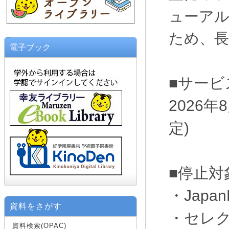
ューアル
ため、
電子ブック
■サービ
2026年8
定)
■停止対
・JapanK
資料をさがす
・セレ
資料検索(OPAC)