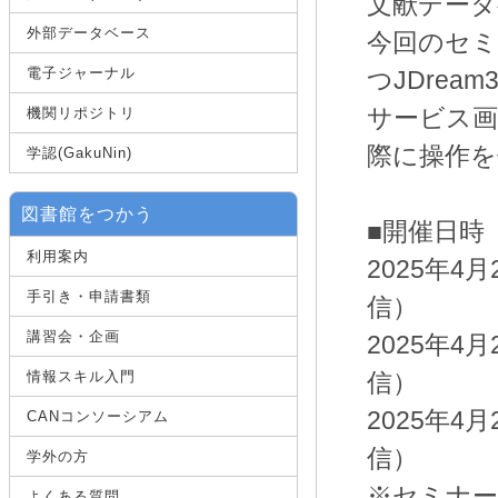
文献データ
外部データベース
今回のセミ
電子ジャーナル
つJDre
サービス画
機関リポジトリ
際に操作を
学認(GakuNin)
図書館をつかう
■開催日時
利用案内
2025年4
手引き・申請書類
信）
講習会・企画
2025年4
情報スキル入門
信）
2025年4
CANコンソーシアム
信）
学外の方
※セミナー
よくある質問