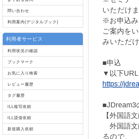
いただけ
問い合わせ
※お申込み
利用案内(デジタルブック)
ご案内を
利用者サービス
みいただ
利用状況の確認
■申込
ブックマーク
▼以下UR
お気に入り検索
https://jdr
レビュー履歴
タグ履歴
■JDream
ILL複写依頼
【外国語文
ILL貸借依頼
外国語文
新規購入依頼
るので、