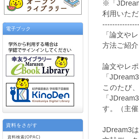
※「JDre
利用いた
--------------
電子ブック
「論文やレ
方法ご紹介
論文やレポ
「JDrea
このたび、
「JDre
す。（主催
資料をさがす
JDrea
資料検索(OPAC)