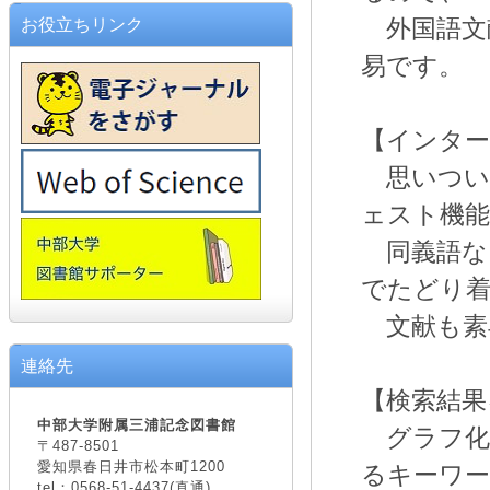
外国語文
お役立ちリンク
易です。
【インタ
思いつい
ェスト機能
同義語な
でたどり
文献も素
連絡先
【検索結果
中部大学附属三浦記念図書館
グラフ化
〒487-8501
愛知県春日井市松本町1200
るキーワ
tel：0568-51-4437(直通)