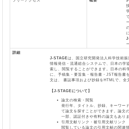
フリーアクセス
概要
J
J
詳細
J-STAGE
は、国立研究開発法人科学技術振興
情報発信・流通総合システムで、日本の学
索し、閲覧することができます。日本の科
に、予稿集・要旨集・報告書・JST報告書
文は、 書誌事項および抄録をHTMLで、全
【J-STAGEについて】
論文の検索・閲覧
発行年、タイトル、抄録、キーワード
て論文を探すことができます。論文
一部、認証付きや有料の論文もあり
引用文献リンク・被引用文献リンク
閲覧している論文の引用文献の関連