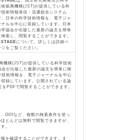
-STAGE
は、国立研究開発法人科学
技術振興機構(JST)が提供している科
学技術情報発信・流通総合システム
で、日本の科学技術情報を、電子ジャ
ーナルを中心に収録しています。日本
の学協会が出版した最新の論文を簡単
に検索し、閲覧することができます。
-STAGE
について、詳しくは詳細ペ
ージをご覧ください。
機構(JST)が提供している科学技術
協会が出版した最新の論文を簡単に検
学技術情報を、電子ジャーナルを中心
を収録しています。公開されている論
文をPDFで閲覧することができます。
、DOIなど、複数の検索条件を使っ
のほとんどは無料で閲覧できますが、
ます。
情報を確認することができます。ま