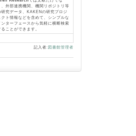
iNii Research
では文献だけでな
く、外部連携機関、機関リポジトリ等
の研究データ、KAKENの研究プロジ
ェクト情報などを含めて、シンプルな
インターフェースから気軽に横断検索
することができます。
記入者:
図書館管理者