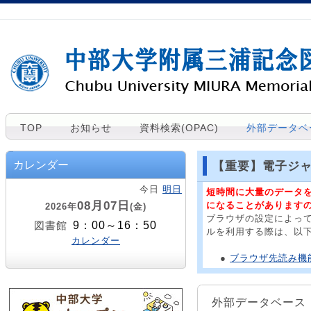
TOP
お知らせ
資料検索(OPAC)
外部データベ
カレンダー
【重要】電子ジ
今日
明日
短時間に大量のデータ
08月07日
になることがあります
2026年
(金)
ブラウザの設定によっ
9：00～16：50
図書館
ルを利用する際は、以
カレンダー
●
ブラウザ先読み機能
外部データベース