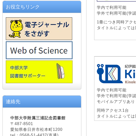
お役立ちリンク
学内で利用可能
学外で利用可能(学認
1冊につき同時アク
タイトルによっては
学内で利用可能
学外で利用可能(学認
連絡先
モバイルアプリあり
同時アクセス1台
タイトルによっては
中部大学附属三浦記念図書館
〒487-8501
愛知県春日井市松本町1200
tel：0568-51-4437(直通)