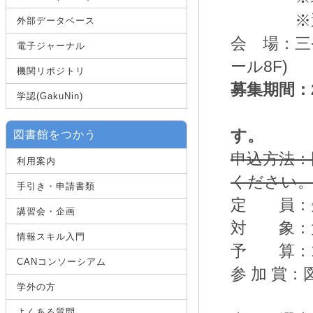
※選書が
外部データベース
会 場：三
電子ジャーナル
ール8F)
機関リポジトリ
募集期間：20
学認(GakuNin)
※定員
す。
図書館をつかう
申込方法：
利用案内
ください
手引き・申請書類
定 員
講習会・企画
対 象：
情報スキル入門
予 算：1
CANコンソーシアム
参 加 賞：
学外の方
よくある質問