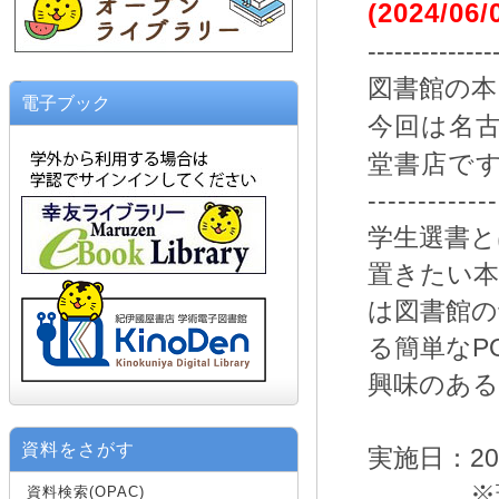
(2024/06
--------------
図書館の
電子ブック
今回は名
堂書店で
-------------
学生選書と
置きたい本
は図書館の
る簡単なP
興味のあ
資料をさがす
実施日：2024.
※現地集
資料検索(OPAC)