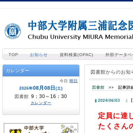
TOP
お知らせ
資料検索(OPAC)
外部データベ
カレンダー
図書館からのお知
今日
明日
08月08日
図書館
>> 記事詳
2026年
(土)
9：30～16：30
図書館
2024/06/03
【
カレンダー
定員に達
たくさん