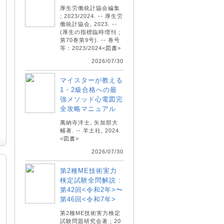
厚生労働統計協会編集
; 2023/2024. -- 厚生労
働統計協会, 2023. --
(厚生の指標臨時増刊 ;
第70巻第9号). -- 巻号
等：2023/2024<図書>
2026/07/30
マイスターが教える
1・2級合格への最
強メソッド心電図完
全攻略マニュアル
萬納寺洋士, 矢加部大
輔著. -- 羊土社, 2024.
<図書>
2026/07/30
第2種ME技術実力
検定試験全問解説 :
第42回<令和2年>〜
第46回<令和7年>
第2種ME技術実力検定
試験問題研究会著 ; 20