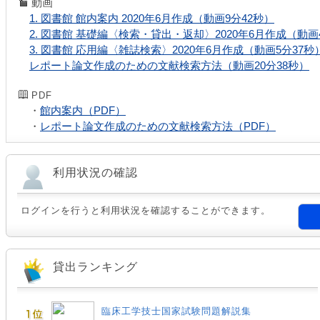
動画
1. 図書館 館内案内 2020年6月作成（動画9分42秒）
2. 図書館 基礎編〈検索・貸出・返却〉2020年6月作成（動画
3. 図書館 応用編〈雑誌検索〉2020年6月作成（動画5分37秒
レポート論文作成のための文献検索方法（動画20分38秒）
PDF
・
館内案内（PDF）
・
レポート論文作成のための文献検索方法（PDF）
利用状況の確認
ログインを行うと利用状況を確認することができます。
貸出ランキング
臨床工学技士国家試験問題解説集