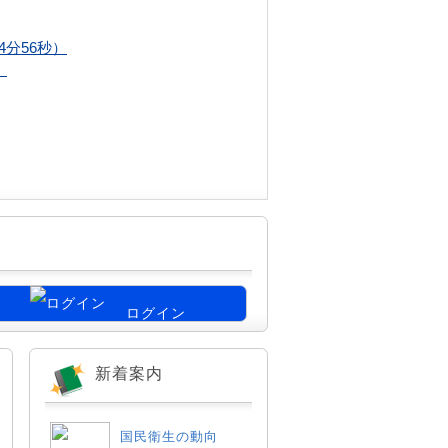
4分56秒）
）
ログイン
新着案内
国民衛生の動向