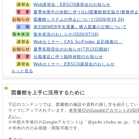
講習会
Web講習会：EBSCO講習会のお知らせ
重 要
夏季休業中の休館に伴うILL(図書館相互協力)業務停止.
お知らせ
図書館システムの停止について(2026/8/10,24)
企 画
第33回WEB学生選書』購入図書の公開について
製本状況
製本状況のおしらせ(2026/07/16)
講習会
Webセミナー：CAS SciFinder 反応検索の...
お知らせ
夏季長期貸出のお知らせ(7月13日開始)
重 要
台風接近に伴う臨時休館のお知らせ
講習会
Webセミナー：EBSCO講習会のおしらせ
もっと見る
図書館を上手に活用するために
下記のコンテンツでは、図書館の施設や資料の探し方を紹介しています
ライブにアップされています。
本学発行のGoogleアカウントのI
さい。
※中部大学発行のGoogleアカウントは「@gs4e.chubu.ac.jp」
※学内の方のみ視聴・閲覧可能です。