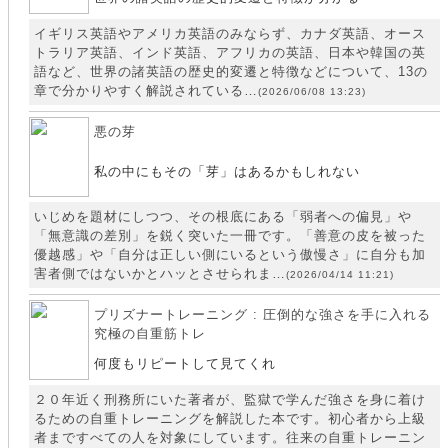
イギリス英語やアメリカ英語のみならず、カナダ英語、オース
トラリア英語、インド英語、アフリカの英語、日本や韓国の英
語など、世界の諸英語の歴史的変遷と特徴などについて、13の
章で分かりやすく解説されている…
(2026/06/08 13:23)
悪の芽
私の中にもその「芽」はあるかもしれない
いじめを題材にしつつ、その根底にある「弱者への偏見」や
「無意識の差別」を鋭く突いた一冊です。「善意の皮を被った
優越感」や「自分は正しい側にいるという傲慢さ」に自分も加
害者側ではないかとハッとさせられま…
(2026/04/14 11:21)
プリズナートレーニング : 圧倒的な強さを手に入れる
究極の自重筋トレ
何度もリピートして見てくれ
２０年近く刑務所にいた著者が、監獄で学んだ強さを身に着け
るための自重トレーニングを解説した本です。初心者から上級
者まですべての人を対象にしています。往来の自重トレーニン