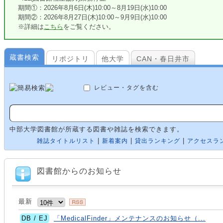
期間①：2026年8月6日(木)10:00～8月19日(水)10:00
期間②：2026年8月27日(木)10:00～9月9日(水)10:00
※詳細は
こちら
をご覧ください。
蔵書検索
リポジトリ
他大学
CAN・春日井市
レビュー・タグを含む
中部大学図書館が所蔵する図書や雑誌を検索できます。
|
|
|
雑誌タイトルリスト
新着案内
貸出ランキング
アクセスラ
図書館からのお知らせ
最新
DB / EJ
「MedicalFinder」メンテナンスのお知らせ（...