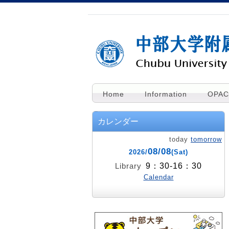
Home
Information
OPAC
カレンダー
today
tomorrow
08/08
2026/
(Sat)
9：30-16：30
Library
Calendar