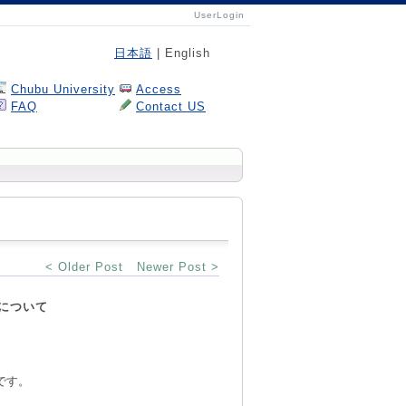
UserLogin
日本語
| English
Chubu University
Access
FAQ
Contact US
< Older Post
Newer Post >
催について
です。