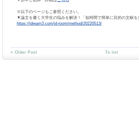
※以下のページもご参照ください。
▼論文を書く大学生の悩みを解決！「短時間で簡単に目的の文献を
https://jdream3.com/jd-room/method/20220513/
< Older Post
To list