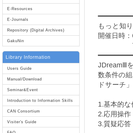
E-Resources
━━━━━━━━
E-Journals
もっと知り
Repository (Digital Archives)
開催日時：6月
GakuNin
7月23日
━━━━━━━━
Library Information
JDrea
Users Guide
数条件の組
Manual/Download
ドサーチ」
Seminar&Event
Introduction to Information Skills
1.基本的
CAN Consortium
2.応用操
Visiter's Guide
3.質疑応答
FAQ