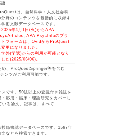
英語
ProQuestは、自然科学・人文社会科
学分野のコンテンツを包括的に収録す
る学術文献データベースです。
※2025年4月1日(火)からAPA
sycArticles, APA PsycInfoのプラ
ットフォームは、OvidからProQuest
へ変更になりました。
※学外(学認)からの利用が可能となり
した(2025/06/06)。
、ProQuestSpringer等を含む
ンテンツがご利用可能です。
スです。50誌以上の査読付き雑誌を
礎・応用・臨床・理論研究をカバーし
ている論文、記事は、すべて
抄録書誌データベースです。1597年
論文などを検索できます。