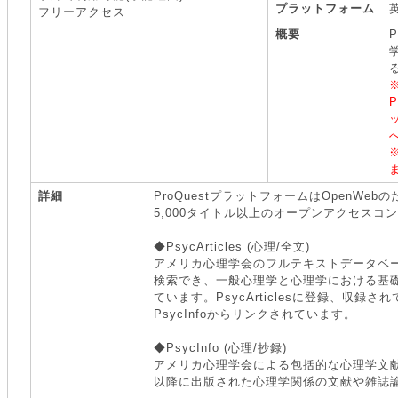
プラットフォーム
フリーアクセス
概要
P
ま
詳細
ProQuestプラットフォームはOpenWebのため
5,000タイトル以上のオープンアクセスコ
◆PsycArticles (心理/全文)
アメリカ心理学会のフルテキストデータベー
検索でき、一般心理学と心理学における基
ています。
PsycArticles
に登録、収録され
PsycInfo
からリンクされています。
◆PsycInfo (心理/抄録)
アメリカ心理学会による包括的な心理学文献
以降に出版された心理学関係の文献や雑誌