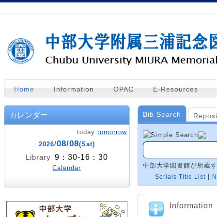
Home
Information
OPAC
E-Resources
Bib Search
カレンダー
Reposi
today
tomorrow
08/08
2026/
(Sat)
9：30-16：30
Library
中部大学図書館が所蔵
Calendar
|
Serials Title List
N
Information