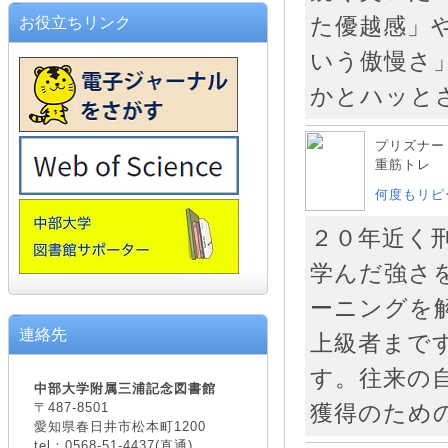
た優越感」
お役立ちリンク
いう傲慢さ
かとハッと
プリズナー
重筋トレ
何度もリピ
２０年近く
学んだ強さ
ーニングを
連絡先
上級者まで
す。往来の
中部大学附属三浦記念図書館
〒487-8501
獲得のため
愛知県春日井市松本町1200
tel：0568-51-4437(直通)