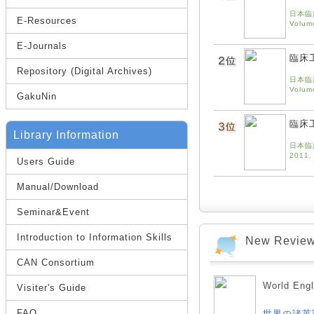
日本臨床
E-Resources
Volu
E-Journals
臨床
Repository (Digital Archives)
日本臨床
Volu
GakuNin
臨床
Library Information
日本臨床
2011.
Users Guide
Manual/Download
Seminar&Event
Introduction to Information Skills
New Revie
CAN Consortium
World E
Visiter's Guide
FAQ
世界の諸英