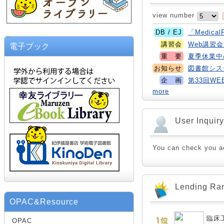
view number
DB / EJ
「Medica
講習会
Web講習
電子ブック
重 要
夏季休業中の
お知らせ
図書館システ
企 画
第33回W
more
User Inquiry
You can check you ac
Lending Ra
OPAC&Resource
臨床
OPAC