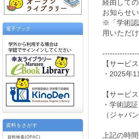
経由しての
お知らせ
※「学術認
電子ブック
用いただ
--------------
【サービス
・2025年
【サービス
・学術認証
（ジャパン
資料をさがす
上記の時間
資料検索(OPAC)