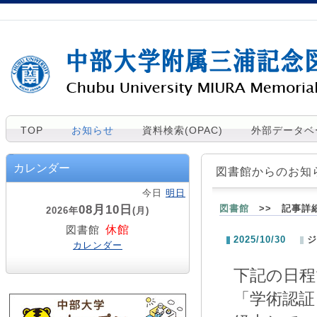
TOP
お知らせ
資料検索(OPAC)
外部データベ
カレンダー
図書館からのお知
今日
明日
08月10日
図書館
>> 記事詳
2026年
(月)
休館
図書館
2025/10/30
ジ
カレンダー
下記の日
「学術認証