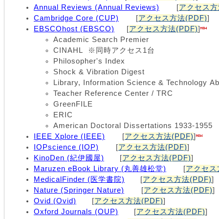
Annual Reviews (Annual Reviews)
[
アクセス方法
Cambridge Core (CUP)
[
アクセス方法(PDF)
]
EBSCOhost (EBSCO)
[
アクセス方法(PDF)
]
Academic Search Premier
CINAHL ※同時アクセス1台
Philosopher's Index
Shock & Vibration Digest
Library, Information Science & Technology Ab
Teacher Reference Center / TRC
GreenFILE
ERIC
American Doctoral Dissertations 1933-1955
IEEE Xplore (IEEE)
[
アクセス方法(PDF)
]
IOPscience (IOP)
[
アクセス方法(PDF)
]
KinoDen (紀伊國屋)
[
アクセス方法(PDF)
]
Maruzen eBook Library (丸善雄松堂)
[
アクセス方
MedicalFinder (医学書院)
[
アクセス方法(PDF)
]
Nature (Springer Nature)
[
アクセス方法(PDF)
]
Ovid (Ovid)
[
アクセス方法(PDF)
]
Oxford Journals (OUP)
[
アクセス方法(PDF)
]