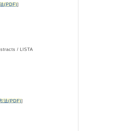
(PDF)
]
stracts / LISTA
法(PDF)
]