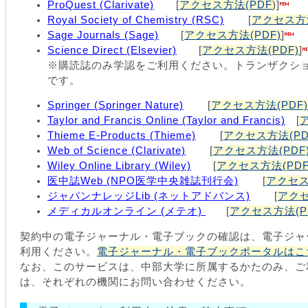
ProQuest (Clarivate)
[
アクセス方法(PDF
)
]
Royal Society of Chemistry (RSC)
[
アクセス方法
Sage Journals (Sage)
[
アクセス方法(PDF)
]
Science Direct (Elsevier)
[
アクセス方法(PDF)
]
※購読誌のみ学認をご利用ください。トランザクシ
です。
Springer (Springer Nature)
[
アクセス方法(PDF)
Taylor and Francis Online (Taylor and Francis)
[
Thieme E-Products (Thieme)
[
アクセス方法(PD
Web of Science (Clarivate)
[
アクセス方法(PDF
Wiley Online Library (Wiley)
[
アクセス方法(PDF
医中誌Web (NPO医学中央雑誌刊行会)
[
アクセス
ジャパンナレッジLib (ネットアドバンス)
[
アクセ
メディカルオンライン (メテオ)
[
アクセス方法(P
契約中の電子ジャーナル・電子ブックの確認は、電子ジャ
利用ください。
電子ジャーナル・電子ブックポータルはこ
なお、このサービスは、中部大学に所属するかたのみ、ご
は、それぞれの機関にお問い合わせください。