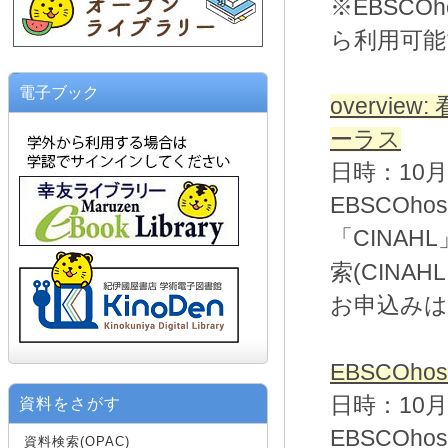
※EBSCO
ら利用可能
電子ブック
overvi
ーラス
日時：10月
EBSCO
「CINA
(CINAH
索
お申込みは
EBSCOh
日時：10月
資料をさがす
EBSCO
資料検索(OPAC)