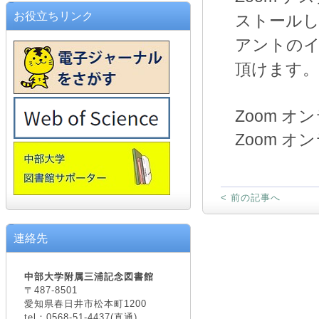
お役立ちリンク
ストール
アントの
頂けます
Zoom 
Zoom 
< 前の記事へ
連絡先
中部大学附属三浦記念図書館
〒487-8501
愛知県春日井市松本町1200
tel：0568-51-4437(直通)