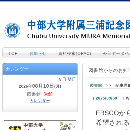
TOP
お知らせ
資料検索(OPAC)
外部データベ
カレンダー
図書館からのお知
今日
明日
08月10日
図書館
>> 記事詳
2026年
(月)
休館
図書館
2025/09/30
W
カレンダー
EBSCO
希望される