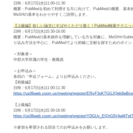
日時：6月17日(水)11:00-11:30
概要：PubMedを初めて利用する方に向けて、PubMedの概要、基
MeSHの基本をわかりやすくご説明します。
【上級編】欲しい論文にすばやくたどり着く！PubMed検索テクニッ
日時：6月17日(水)15:30-16:00
概要：PubMedの基本操作を理解している方を対象に、MeSHやSubhe
り込み方法を中心に、PubMedでより的確に文献を探すためのポイ
＜対象者＞
中部大学所属の学生・教職員
＜お申込み＞
各回の「申込フォーム」よりお申込みください。
【初級編】
日時：6月17日(水)11:00-11:30
https://us06web.zoom.us/meeting/register/Ef5yF3oKTGGJQek8wBxe
【上級編】
日時：6月17日(水)15:30-16:00
https://us06web.zoom.us/meeting/register/YDGUy_EIQrG0V4wMTpf
※参加を希望される回全てのお申込みをお願いします。