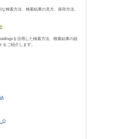
本的な検索方法、検索結果の見方、
保存方法、
ク
adingsを活用した検索方法、
検索結果の絞
ントをご紹介します。
iA
7_Q