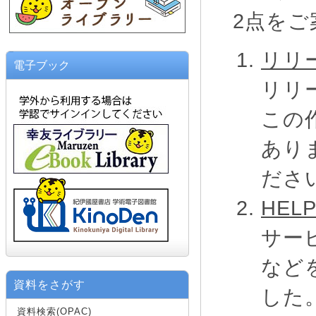
2点をご
リリ
電子ブック
リリ
この
あり
ださ
HE
サー
など
資料をさがす
した
資料検索(OPAC)