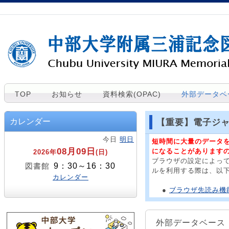
TOP
お知らせ
資料検索(OPAC)
外部データベ
カレンダー
【重要】電子ジ
今日
明日
短時間に大量のデータ
08月09日
になることがあります
2026年
(日)
ブラウザの設定によっ
9：30～16：30
図書館
ルを利用する際は、以
カレンダー
●
ブラウザ先読み機能
外部データベース