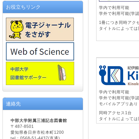
お役立ちリンク
学内で利用可能
学外で利用可能(学認
1冊につき同時アク
タイトルによっては
学内で利用可能
学外で利用可能(学認
連絡先
モバイルアプリあり
同時アクセス1台
タイトルによっては
中部大学附属三浦記念図書館
〒487-8501
愛知県春日井市松本町1200
tel：0568-51-4437(直通)