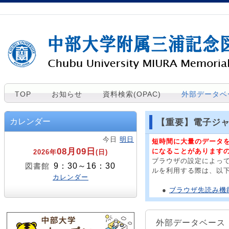
TOP
お知らせ
資料検索(OPAC)
外部データベ
カレンダー
【重要】電子ジ
今日
明日
短時間に大量のデータ
08月09日
になることがあります
2026年
(日)
ブラウザの設定によっ
9：30～16：30
図書館
ルを利用する際は、以
カレンダー
●
ブラウザ先読み機能
外部データベース